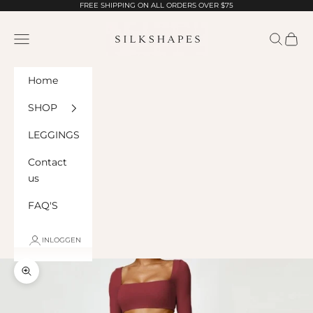
Naar inhoud
FREE SHIPPING ON ALL ORDERS OVER $75
Silk Shapes
Menu
Zoeken
Wink
Home
SHOP
LEGGINGS
Contact
us
FAQ'S
INLOGGEN
In-/uitzoomen